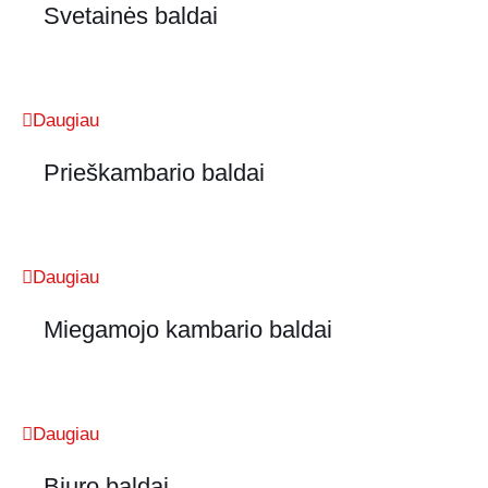
Svetainės baldai
Daugiau
Prieškambario baldai
Daugiau
Miegamojo kambario baldai
Daugiau
Biuro baldai