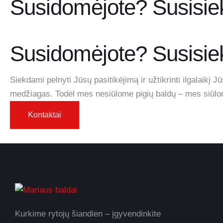
Susidomėjote? Susisiek
Susidomėjote? Susisiek
Siekdami pelnyti Jūsų pasitikėjimą ir užtikrinti ilgalaik
medžiagas. Todėl mes nesiūlome pigių baldų – mes siūlome
Kontaktai
Kurkime rytojų šiandien – įgyvendinkite