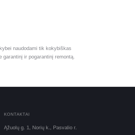
kokybei naudodami tik kokybiškas
garantinį ir pogarantinį remontą.
KONTAKTAI
Ąžuolų g. 1, Norių k., Pasvalio r.