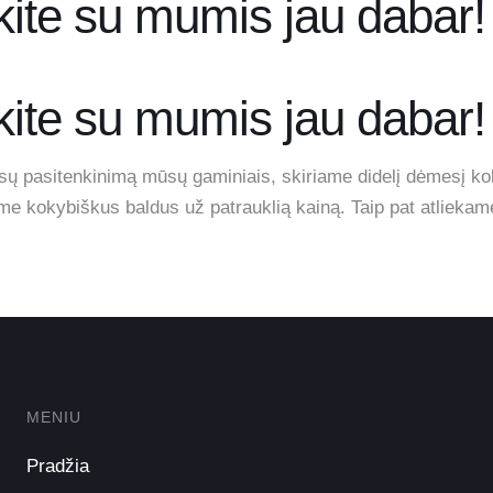
ite su mumis jau dabar!
ite su mumis jau dabar!
į Jūsų pasitenkinimą mūsų gaminiais, skiriame didelį dėmesį 
 kokybiškus baldus už patrauklią kainą. Taip pat atliekame 
MENIU
Pradžia